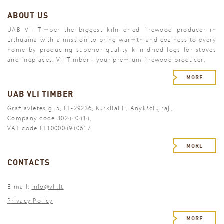
ABOUT US
UAB Vli Timber the biggest kiln dried firewood producer in
Lithuania with a mission to bring warmth and coziness to every
home by producing superior quality kiln dried logs for stoves
and fireplaces. Vli Timber - your premium firewood producer.
MORE
UAB VLI TIMBER
Gražiavietės g. 5, LT-29236, Kurkliai II, Anykščių raj.,
Company code 302440414,
VAT code LT100004940617.
MORE
CONTACTS
E-mail:
info@vli.lt
Privacy Policy
MORE