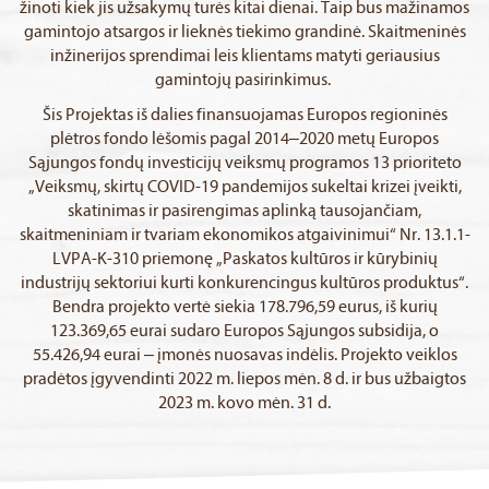
žinoti kiek jis užsakymų turės kitai dienai. Taip bus mažinamos
gamintojo atsargos ir lieknės tiekimo grandinė. Skaitmeninės
inžinerijos sprendimai leis klientams matyti geriausius
gamintojų pasirinkimus.
Šis Projektas iš dalies finansuojamas Europos regioninės
plėtros fondo lėšomis pagal 2014–2020 metų Europos
Sąjungos fondų investicijų veiksmų programos 13 prioriteto
„Veiksmų, skirtų COVID-19 pandemijos sukeltai krizei įveikti,
skatinimas ir pasirengimas aplinką tausojančiam,
skaitmeniniam ir tvariam ekonomikos atgaivinimui“ Nr. 13.1.1-
LVPA-K-310 priemonę „Paskatos kultūros ir kūrybinių
industrijų sektoriui kurti konkurencingus kultūros produktus“.
Bendra projekto vertė siekia 178.796,59 eurus, iš kurių
123.369,65 eurai sudaro Europos Sąjungos subsidija, o
55.426,94 eurai – įmonės nuosavas indėlis. Projekto veiklos
pradėtos įgyvendinti 2022 m. liepos mėn. 8 d. ir bus užbaigtos
2023 m. kovo mėn. 31 d.