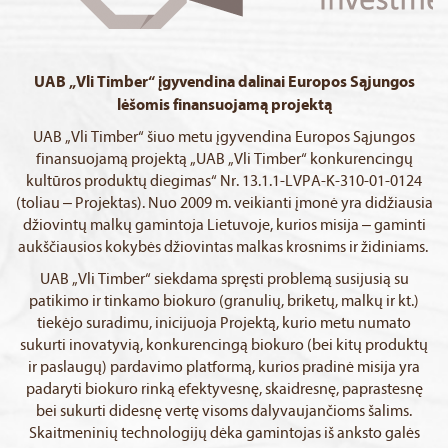
UAB „Vli Timber“ įgyvendina dalinai Europos Sąjungos
lėšomis finansuojamą projektą
UAB „Vli Timber“ šiuo metu įgyvendina Europos Sąjungos
finansuojamą projektą „UAB „Vli Timber“ konkurencingų
kultūros produktų diegimas“ Nr. 13.1.1-LVPA-K-310-01-0124
(toliau – Projektas). Nuo 2009 m. veikianti įmonė yra didžiausia
džiovintų malkų gamintoja Lietuvoje, kurios misija – gaminti
aukščiausios kokybės džiovintas malkas krosnims ir židiniams.
UAB „Vli Timber“ siekdama spręsti problemą susijusią su
patikimo ir tinkamo biokuro (granulių, briketų, malkų ir kt.)
tiekėjo suradimu, inicijuoja Projektą, kurio metu numato
sukurti inovatyvią, konkurencingą biokuro (bei kitų produktų
ir paslaugų) pardavimo platformą, kurios pradinė misija yra
padaryti biokuro rinką efektyvesnę, skaidresnę, paprastesnę
bei sukurti didesnę vertę visoms dalyvaujančioms šalims.
Skaitmeninių technologijų dėka gamintojas iš anksto galės